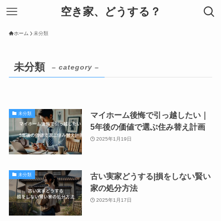
空き家、どうする？
ホーム
未分類
未分類
– category –
マイホーム後悔で引っ越したい｜
未分類
5年後の価値で選ぶ住み替え計画
2025年1月19日
古い実家どうする|損をしない賢い
未分類
家の処分方法
2025年1月17日